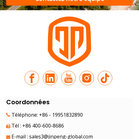
Comparez les pousse-pousse électriques et les tricycles él
d"assistance
Coordonnées
Téléphone: +86 - 19951832890

Tél : +86 400-600-8686

E-mail :
sales3@jinpeng-global.com
