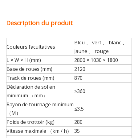
Description du produit
Bleu 、 vert 、 blanc 、
Couleurs facultatives
jaune 、 rouge
L × W × H (mm)
2800 × 1030 × 1800
Base de roues (mm)
2120
Track de roues (mm)
870
Déclaration de sol en
≥360
minimum （mm）
Rayon de tournage minimum
≤3,5
（M）
Poids de trottoir (kg)
280
Vitesse maximale （km / h）
35