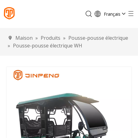
Français
English
Español
Maison
»
Produits
»
Pousse-pousse électrique
Português
»
Pousse-pousse électrique WH
Deutsch
Italiano