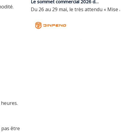
Du 26 au 29 mai, le très attendu « Mise à niv
modité.
 heures.
Que doivent vérifier les acheteurs lors de la sélection d’une voiture électrique à basse vitesse ?
Un guide complet pour acheter une voiture élect
 pas être