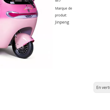
M7
Marque de
à usage général
produit:
électrique
Jinpeng
au mica
ues
ctrique CEE
rique CEE
ctrique CEE
En vert