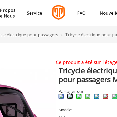
 Propos
Service
FAQ
Nouvell
e Nous
lectrolytique
Profil de l'entreprise
Centre de téléchargement
ycle électrique pour passagers
»
Tricycle électrique pour 
que
Jalon de Jinpeng
ctrique à grande vitesse
ctrique à basse vitesse
Ce produit a été sur l'étagè
Tricycle électriq
lm
pour passagers
ique
Partager sur:
rgo électrique
loisirs électrique
Modèle:
ectrique pour passagers