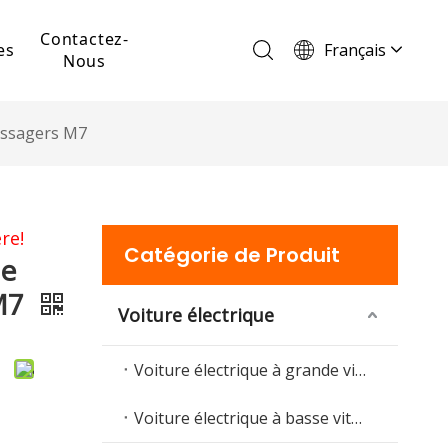
Contactez-
Français
es
Nous
English
Español
passagers M7
Português
Deutsch
Italiano
re!
Catégorie de Produit
ue
 M7
Voiture électrique
Voiture électrique à grande vitesse
Voiture électrique à basse vitesse