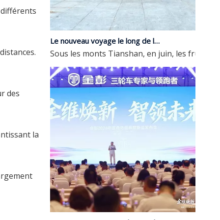
différents
Le nouveau voyage le long de la Route de la Soie | Le groupe JP fait ses débuts à la 9e exposition Chine-Eurasie
Sous les monts Tianshan, en juin, les fruits s
distances.
ur des
ntissant la
hargement
Le sommet commercial 2026 de JP Group et le lancement de nouveaux produits se terminent avec succès | Mise à niveau complète, menant l'avenir avec l'intelligence