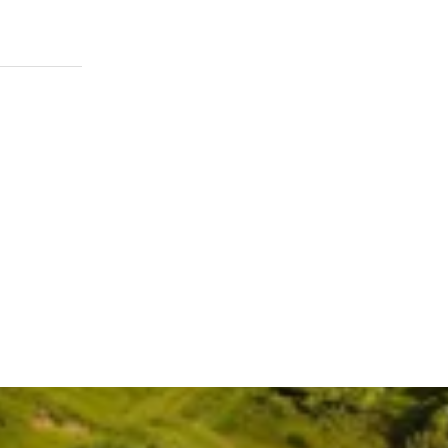
Le sommet commercial 2026 de JP Group et le lancement de nouveaux produits se terminent avec succès | Mise à niveau complète, menant l'avenir avec l'intelligence
Du 26 au 29 mai, le très attendu « Mise à niv