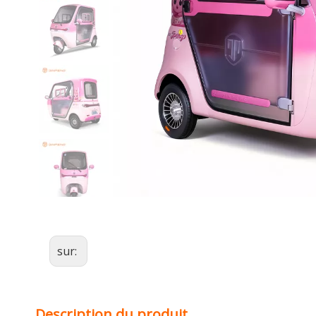
Condensateur 
Pousse-pousse 
Condensateur 
Motos électriq
Voitures CEE
Voiture éle
Moto élect
Tricycle éle
sur:
Description du produit