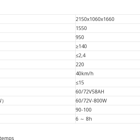
2150x1060x1660
1550
950
≥140
≤2,4
220
40km/h
≤15
60/72V58AH
（W）
60/72V-800W
）
90-100
6 ～ 8h
 temps