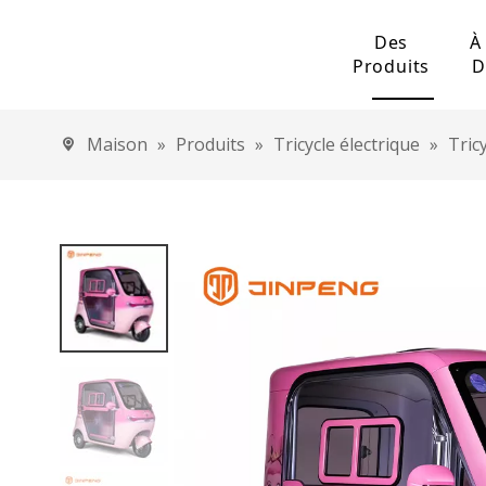
Des
À
Produits
D
Condensateur é
Maison
»
Produits
»
Tricycle électrique
»
Tric
Voiture électri
Voiture éle
Voiture éle
Capacité du fi
Tricycle électr
Tricycle ca
Tricycle de 
Tricycle él