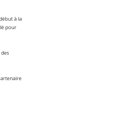
début à la
llé pour
r des
partenaire
Le nouveau voyage le long de la Route de la Soie | Le groupe JP fait ses débuts à la 9e exposition Chine-Eurasie
Sous les monts Tianshan, en juin, les fruits s